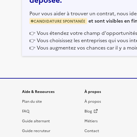
Pour vous aider à trouver un contrat, nous iden
et sont visibles en f
CANDIDATURE SPONTANÉE
👉
Vous étendez votre champ d'opportunités
👉
Vous choisissez les entreprises qui vous int
👉
Vous augmentez vos chances car il y a moi
Informations et liens du site
Aide & Ressources
À propos
Plan du site
À propos
FAQ
Blog
Guide alternant
Métiers
Guide recruteur
Contact