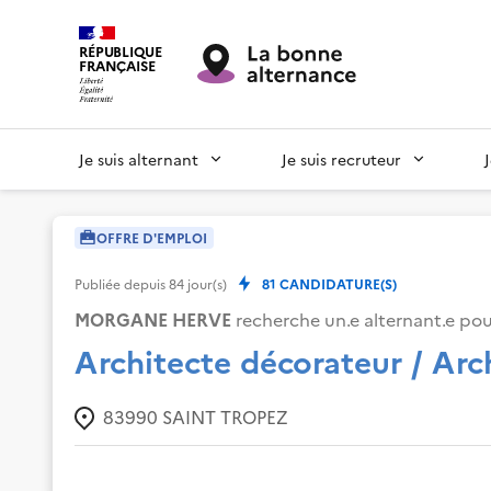
RÉPUBLIQUE
FRANÇAISE
Je suis alternant
Je suis recruteur
OFFRE D'EMPLOI
Publiée depuis
84
jour(s)
81
CANDIDATURE(S)
MORGANE HERVE
recherche un.e alternant.e pour
Architecte décorateur / Arc
83990
SAINT TROPEZ