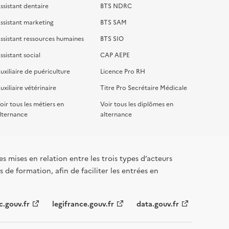
ssistant dentaire
BTS NDRC
ssistant marketing
BTS SAM
ssistant ressources humaines
BTS SIO
ssistant social
CAP AEPE
uxiliaire de puériculture
Licence Pro RH
uxiliaire vétérinaire
Titre Pro Secrétaire Médicale
oir tous les métiers en
Voir tous les diplômes en
lternance
alternance
s mises en relation entre les trois types d’acteurs
 de formation, afin de faciliter les entrées en
c.gouv.fr
legifrance.gouv.fr
data.gouv.fr