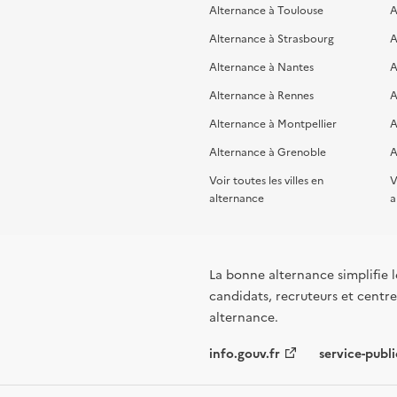
Alternance à Toulouse
A
Alternance à Strasbourg
A
Alternance à Nantes
A
Alternance à Rennes
A
Alternance à Montpellier
A
Alternance à Grenoble
A
Voir toutes les villes en
V
alternance
a
La bonne alternance simplifie le
candidats, recruteurs et centres
alternance.
info.gouv.fr
service-publi