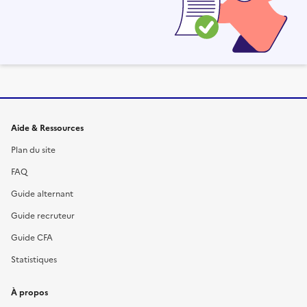
Informations et liens du site
Aide & Ressources
Plan du site
FAQ
Guide alternant
Guide recruteur
Guide CFA
Statistiques
À propos