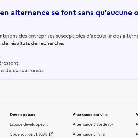
n alternance se font sans qu’aucune of
tifions des entreprises susceptibles d'accueillir des altern
in de résultats de recherche.
,
éressent,
ns de concurrence.
Développeurs
Alternance par ville
A
Espace développeurs
Alternance à Bordeaux
A
Code source v1.860.0
Alternance à Paris
A