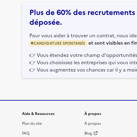
Plus de 60% des recrutements e
déposée.
Pour vous aider à trouver un contrat, nous iden
et sont visibles en f
CANDIDATURE SPONTANÉE
👉
Vous étendez votre champ d'opportunités
👉
Vous choisissez les entreprises qui vous int
👉
Vous augmentez vos chances car il y a moi
Informations et liens du site
Aide & Ressources
À propos
Plan du site
À propos
FAQ
Blog