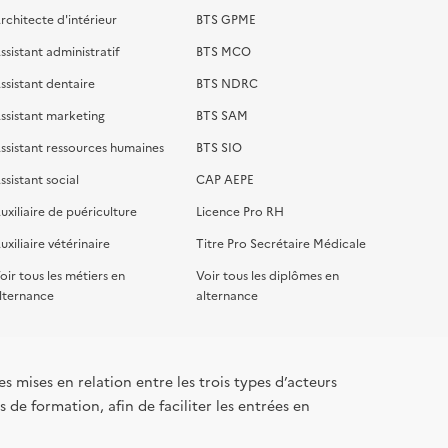
rchitecte d'intérieur
BTS GPME
ssistant administratif
BTS MCO
ssistant dentaire
BTS NDRC
ssistant marketing
BTS SAM
ssistant ressources humaines
BTS SIO
ssistant social
CAP AEPE
uxiliaire de puériculture
Licence Pro RH
uxiliaire vétérinaire
Titre Pro Secrétaire Médicale
oir tous les métiers en
Voir tous les diplômes en
lternance
alternance
s mises en relation entre les trois types d’acteurs
 de formation, afin de faciliter les entrées en