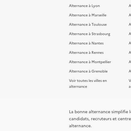
Alternance à Lyon
A
Alternance à Marseille
A
Alternance à Toulouse
A
Alternance à Strasbourg
A
Alternance à Nantes
A
Alternance à Rennes
A
Alternance à Montpellier
A
Alternance à Grenoble
A
Voir toutes les villes en
V
alternance
a
La bonne alternance simplifie le
candidats, recruteurs et centres
alternance.