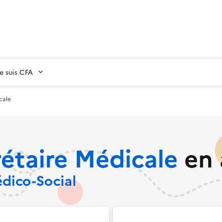
Je suis CFA
cale
rétaire Médicale
en 
édico-Social