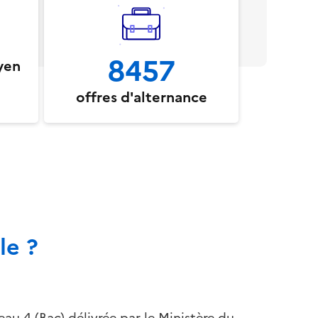
8457
yen
offres d'alternance
le ?
au 4 (Bac) délivrée par le Ministère du